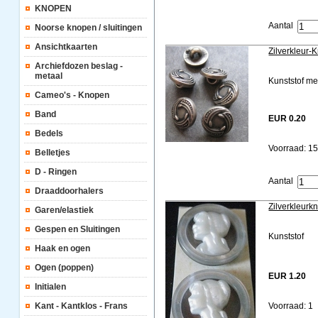
KNOPEN
Aantal
Noorse knopen / sluitingen
Ansichtkaarten
Zilverkleur
Archiefdozen beslag -
metaal
Kunststof me
Cameo's - Knopen
Band
EUR 0.20
Bedels
Voorraad: 1
Belletjes
D - Ringen
Aantal
Draaddoorhalers
Zilverkleur
Garen/elastiek
Gespen en Sluitingen
Kunststof
Haak en ogen
Ogen (poppen)
EUR 1.20
Initialen
Kant - Kantklos - Frans
Voorraad: 1