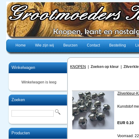
Home
Wie zijn wij
Beurzen
Contact
Bestelling
Li
KNOPEN
|
Zoeken op kleur
|
Zilverkle
Winkelwagen
Winkelwagen is leeg
Zilverkleu
Zoeken
Kunststof me
EUR 0.10
Producten
Voorraad: 2