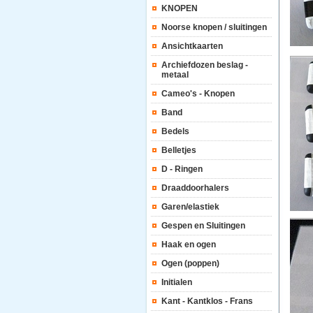
KNOPEN
Noorse knopen / sluitingen
Ansichtkaarten
Archiefdozen beslag -
metaal
Cameo's - Knopen
Band
Bedels
Belletjes
D - Ringen
Draaddoorhalers
Garen/elastiek
Gespen en Sluitingen
Haak en ogen
Ogen (poppen)
Initialen
Kant - Kantklos - Frans