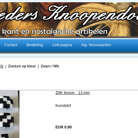
Contact
Bestelling
Link pagina
Alg. Voorwaarden
EN
|
Zoeken op kleur
|
Zwart / Wit
Z/W- knoop 13 mm
Kunststof
EUR 0.90