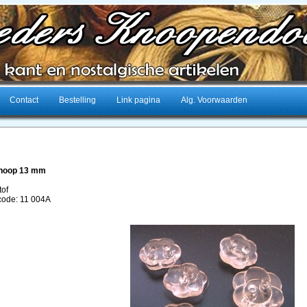
Contact
Bestelling
Link pagina
Alg. Voorwaarden
Knoop 13 mm
tof
lcode: 11 004A