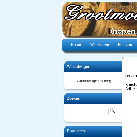
Home
Wie zijn wij
Beurzen
Winkelwagen
Rs - 
Winkelwagen is leeg
Kunsts
Artike
Zoeken
Producten