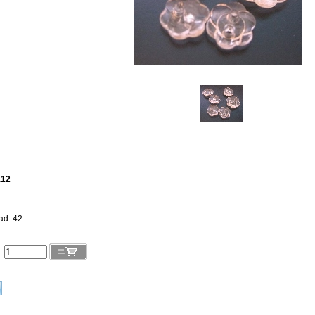
.12
ad: 42
l