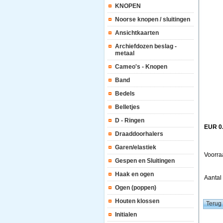
KNOPEN
Noorse knopen / sluitingen
Ansichtkaarten
Archiefdozen beslag -
metaal
Cameo's - Knopen
Band
Bedels
Belletjes
D - Ringen
EUR 0
Draaddoorhalers
Garen/elastiek
Voorra
Gespen en Sluitingen
Haak en ogen
Aanta
Ogen (poppen)
Houten klossen
Initialen