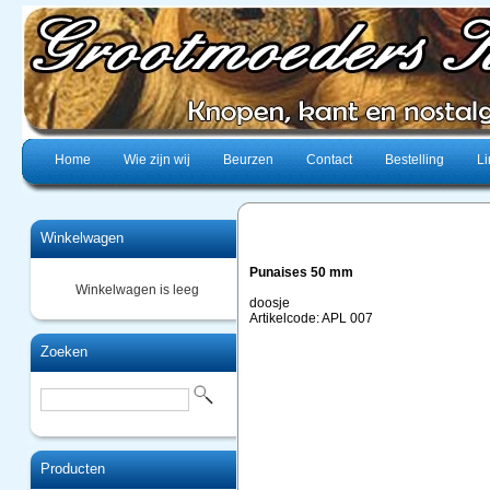
Home
Wie zijn wij
Beurzen
Contact
Bestelling
Li
Winkelwagen
Punaises 50 mm
Winkelwagen is leeg
doosje
Artikelcode: APL 007
Zoeken
Producten