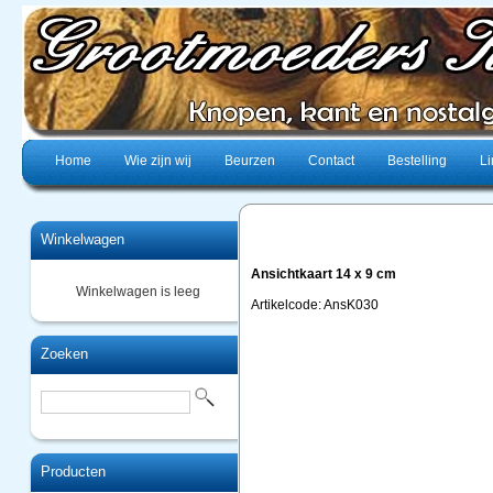
Home
Wie zijn wij
Beurzen
Contact
Bestelling
Li
Winkelwagen
Ansichtkaart 14 x 9 cm
Winkelwagen is leeg
Artikelcode: AnsK030
Zoeken
Producten