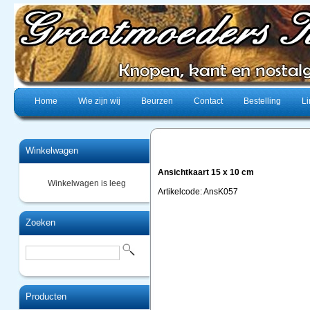
Home
Wie zijn wij
Beurzen
Contact
Bestelling
Li
Winkelwagen
Ansichtkaart 15 x 10 cm
Winkelwagen is leeg
Artikelcode: AnsK057
Zoeken
Producten