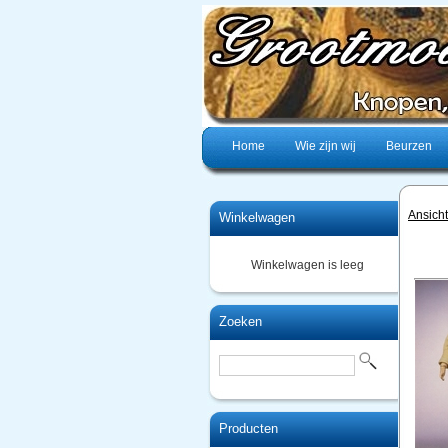
Home
Wie zijn wij
Beurzen
Ansich
Winkelwagen
Winkelwagen is leeg
Zoeken
Producten