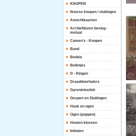
KNOPEN
Noorse knopen / sluitingen
Ansichtkaarten
Archiefdozen beslag -
metaal
Cameo's - Knopen
Band
Bedels
Belletjes
D - Ringen
Draaddoorhalers
Garen/elastiek
Gespen en Sluitingen
Haak en ogen
Ogen (poppen)
Houten klossen
Initialen