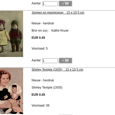
Aantal
Jongen en meisjespop 15 x 10,5 cm
Nieuw - herdruk
Bror en zus : Kathe Kruse
EUR 0.45
Voorraad: 5
Aantal
Shirley Temple (1935) 15 x 10,5 cm
Nieuw - herdruk
Shirley Temple (1935)
EUR 0.45
Voorraad: 36