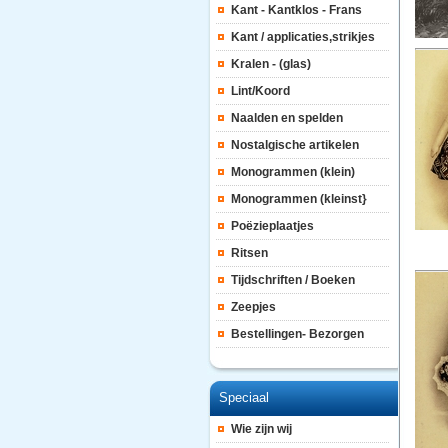
Kant - Kantklos - Frans
Kant / applicaties,strikjes
Kralen - (glas)
Lint/Koord
Naalden en spelden
Nostalgische artikelen
Monogrammen (klein)
Monogrammen (kleinst}
Poëzieplaatjes
Ritsen
Tijdschriften / Boeken
Zeepjes
Bestellingen- Bezorgen
Speciaal
Wie zijn wij