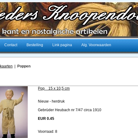
Contact
Bestelling
Link pagina
Alg. Voorwaarden
tkaarten
|
Poppen
Pop 15 x 10,5 cm
Nieuw - herdruk
Gebrüder Heubach nr 7/47 circa 1910
EUR 0.45
Voorraad: 8