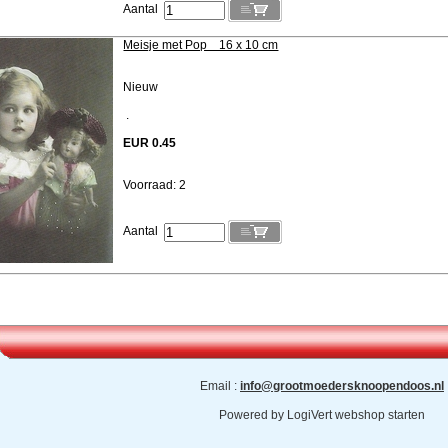
Aantal
Meisje met Pop 16 x 10 cm
Nieuw
.
EUR 0.45
Voorraad: 2
Aantal
Email :
info@grootmoedersknoopendoos.nl
Powered by
LogiVert webshop starten