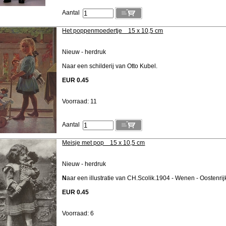
Aantal
Het poppenmoedertje 15 x 10,5 cm
Nieuw - herdruk
Naar een schilderij van Otto Kubel.
EUR 0.45
Voorraad: 11
Aantal
Meisje met pop 15 x 10,5 cm
Nieuw - herdruk
N
aar een illustratie van CH.Scolik.1904 - Wenen - Oostenrij
EUR 0.45
Voorraad: 6