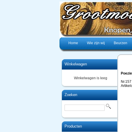
Home
Wie zijn wij
Beurzen
Winkelwagen
Poezie
Winkelwagen is leeg
Nr.157
Artike
Zoeken
Producten