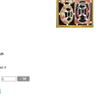
.25
ad: 9
l