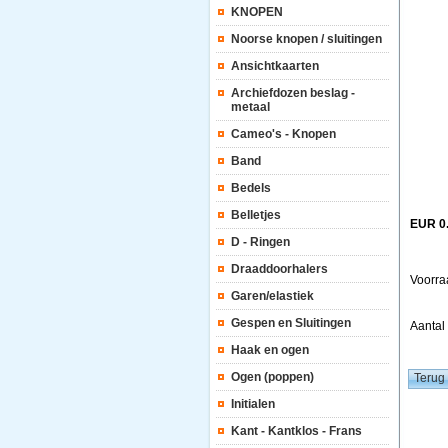
KNOPEN
Noorse knopen / sluitingen
Ansichtkaarten
Archiefdozen beslag -
metaal
Cameo's - Knopen
Band
Bedels
Belletjes
EUR 0
D - Ringen
Draaddoorhalers
Voorra
Garen/elastiek
Gespen en Sluitingen
Aanta
Haak en ogen
Ogen (poppen)
Initialen
Kant - Kantklos - Frans