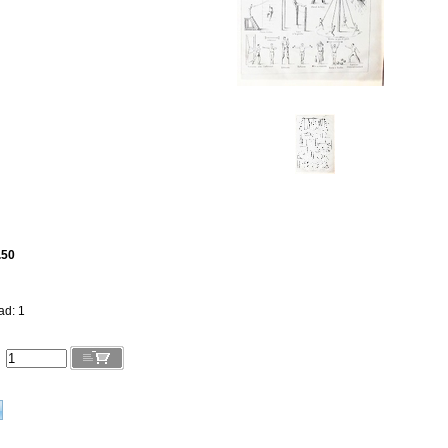
.50
ad: 1
l