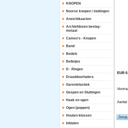
KNOPEN
Noorse knopen / sluitingen
Ansichtkaarten
Archiefdozen beslag -
metaal
Cameo's - Knopen
Band
Bedels
Belletjes
D - Ringen
EUR 0
Draaddoorhalers
Garen/elastiek
Voorra
Gespen en Sluitingen
Haak en ogen
Aanta
Ogen (poppen)
Houten klossen
Initialen