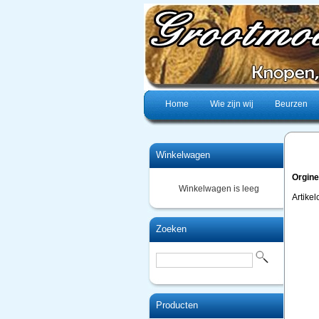
Home
Wie zijn wij
Beurzen
Winkelwagen
Orgine
Winkelwagen is leeg
Artike
Zoeken
Producten