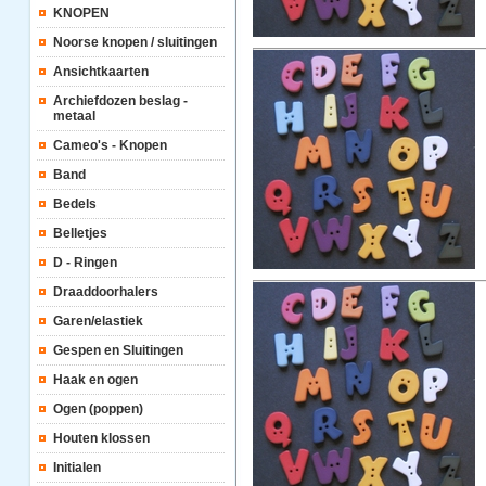
KNOPEN
Noorse knopen / sluitingen
Ansichtkaarten
Archiefdozen beslag -
metaal
Cameo's - Knopen
Band
Bedels
Belletjes
D - Ringen
Draaddoorhalers
Garen/elastiek
Gespen en Sluitingen
Haak en ogen
Ogen (poppen)
Houten klossen
Initialen