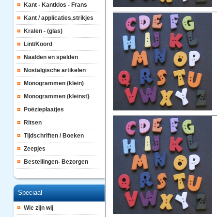
Kant - Kantklos - Frans
Kant / applicaties,strikjes
Kralen - (glas)
Lint/Koord
Naalden en spelden
Nostalgische artikelen
Monogrammen (klein)
Monogrammen (kleinst}
Poëzieplaatjes
Ritsen
Tijdschriften / Boeken
Zeepjes
Bestellingen- Bezorgen
Speciaal
Wie zijn wij