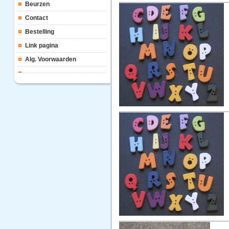
Beurzen
Contact
Bestelling
Link pagina
Alg. Voorwaarden