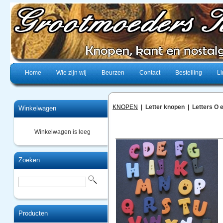
Home
Wie zijn wij
Beurzen
Contact
Bestelling
Li
KNOPEN
|
Letter knopen
|
Letters O 
Winkelwagen
Winkelwagen is leeg
Zoeken
Producten