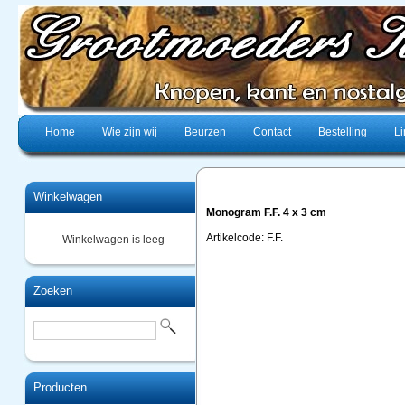
Home
Wie zijn wij
Beurzen
Contact
Bestelling
Li
Winkelwagen
Monogram F.F. 4 x 3 cm
Artikelcode: F.F.
Winkelwagen is leeg
Zoeken
Producten