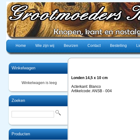
Home
Wie zijn wij
Beurzen
Contact
Bestelling
Li
Winkelwagen
Londen 14,5 x 10 cm
Winkelwagen is leeg
Acterkant: Blanco
Artikelcode: ANSB - 004
Zoeken
Producten