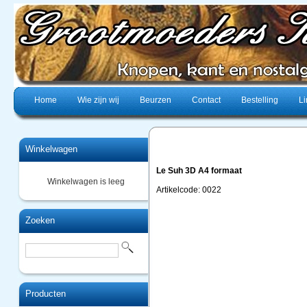
Home
Wie zijn wij
Beurzen
Contact
Bestelling
Li
Winkelwagen
Le Suh 3D A4 formaat
Winkelwagen is leeg
Artikelcode: 0022
Zoeken
Producten