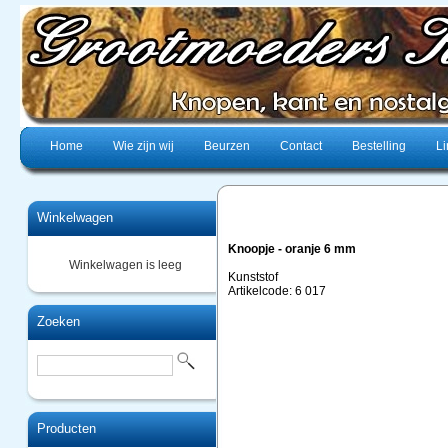
Home
Wie zijn wij
Beurzen
Contact
Bestelling
Li
Winkelwagen
Knoopje - oranje 6 mm
Winkelwagen is leeg
Kunststof
Artikelcode: 6 017
Zoeken
Producten