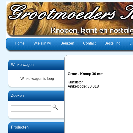
Home
Wie zijn wij
Beurzen
Contact
Bestelling
Li
Winkelwagen
Grote - Knoop 30 mm
Winkelwagen is leeg
Kunststof
Artikelcode: 30 018
Zoeken
Producten