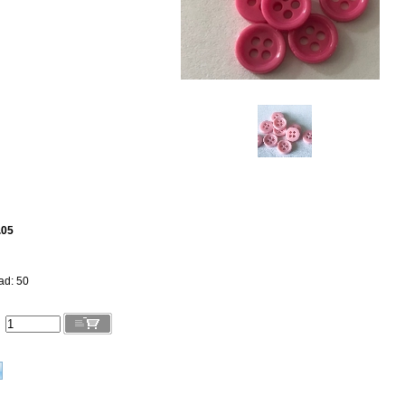
.05
ad: 50
l