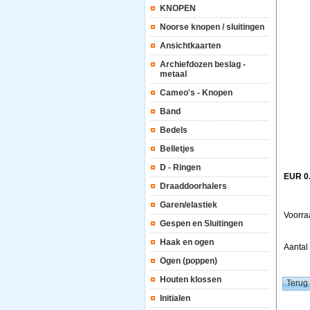
KNOPEN
Noorse knopen / sluitingen
Ansichtkaarten
Archiefdozen beslag -
metaal
Cameo's - Knopen
Band
Bedels
Belletjes
D - Ringen
EUR 0
Draaddoorhalers
Garen/elastiek
Voorra
Gespen en Sluitingen
Haak en ogen
Aanta
Ogen (poppen)
Houten klossen
Initialen