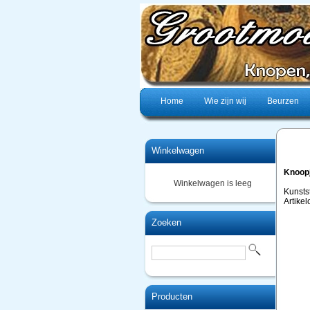
Home
Wie zijn wij
Beurzen
Winkelwagen
Knoopj
Winkelwagen is leeg
Kunsts
Artike
Zoeken
Producten