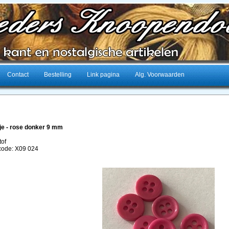
Contact
Bestelling
Link pagina
Alg. Voorwaarden
e - rose donker 9 mm
tof
lcode: X09 024