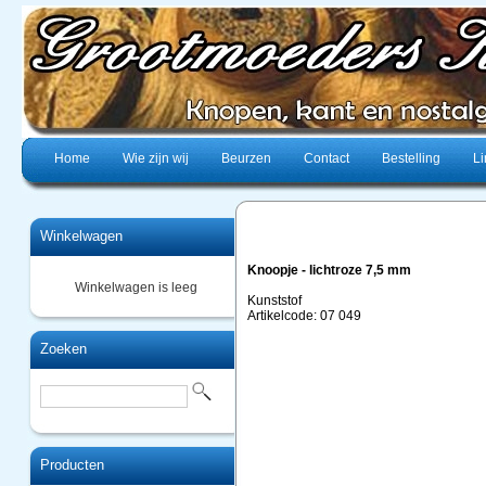
Home
Wie zijn wij
Beurzen
Contact
Bestelling
Li
Winkelwagen
Knoopje - lichtroze 7,5 mm
Winkelwagen is leeg
Kunststof
Artikelcode: 07 049
Zoeken
Producten