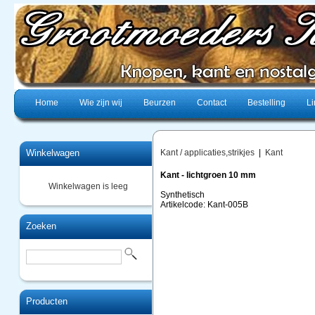
Home
Wie zijn wij
Beurzen
Contact
Bestelling
Li
Winkelwagen
Kant / applicaties,strikjes
|
Kant
Kant - lichtgroen 10 mm
Winkelwagen is leeg
Synthetisch
Artikelcode: Kant-005B
Zoeken
Producten