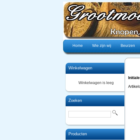
Home
Wie zijn wij
Beurzen
Winkelwagen
Initial
Winkelwagen is leeg
Artikel
Zoeken
Producten