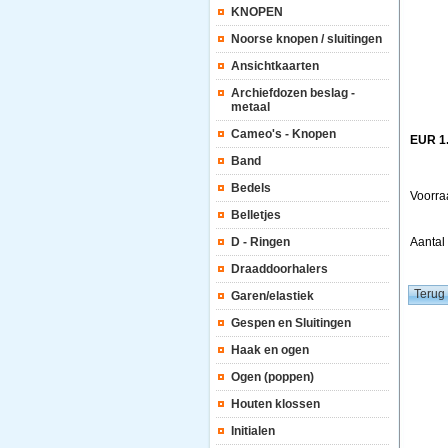
KNOPEN
Noorse knopen / sluitingen
Ansichtkaarten
Archiefdozen beslag -
metaal
Cameo's - Knopen
EUR 1
Band
Bedels
Voorra
Belletjes
D - Ringen
Aanta
Draaddoorhalers
Garen/elastiek
Gespen en Sluitingen
Haak en ogen
Ogen (poppen)
Houten klossen
Initialen