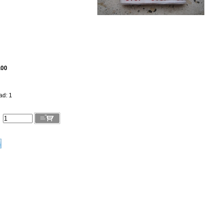
.00
ad: 1
l