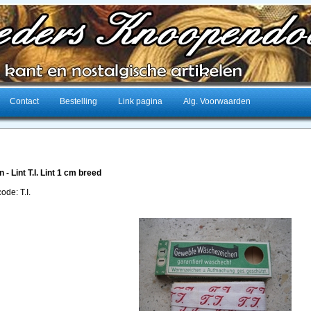
Contact
Bestelling
Link pagina
Alg. Voorwaarden
en - Lint T.I. Lint 1 cm breed
code: T.I.