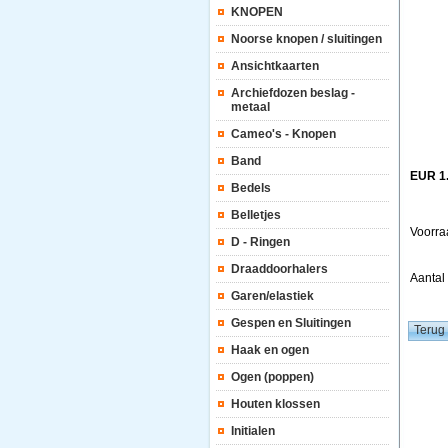
KNOPEN
Noorse knopen / sluitingen
Ansichtkaarten
Archiefdozen beslag -
metaal
Cameo's - Knopen
Band
EUR 1
Bedels
Belletjes
Voorra
D - Ringen
Draaddoorhalers
Aanta
Garen/elastiek
Gespen en Sluitingen
Haak en ogen
Ogen (poppen)
Houten klossen
Initialen