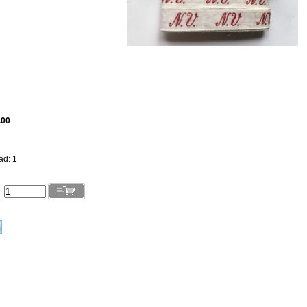
.00
ad: 1
l