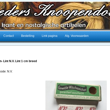
Contact
Bestelling
Link pagina
Alg. Voorwaarden
en- Lint N.V. Lint 1 cm breed
code: N.V.