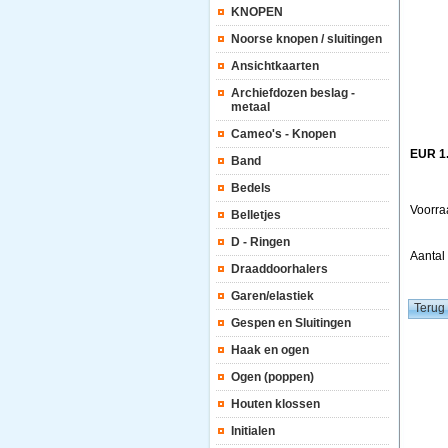
KNOPEN
Noorse knopen / sluitingen
Ansichtkaarten
Archiefdozen beslag -
metaal
Cameo's - Knopen
EUR 1
Band
Bedels
Voorra
Belletjes
D - Ringen
Aanta
Draaddoorhalers
Garen/elastiek
Gespen en Sluitingen
Haak en ogen
Ogen (poppen)
Houten klossen
Initialen