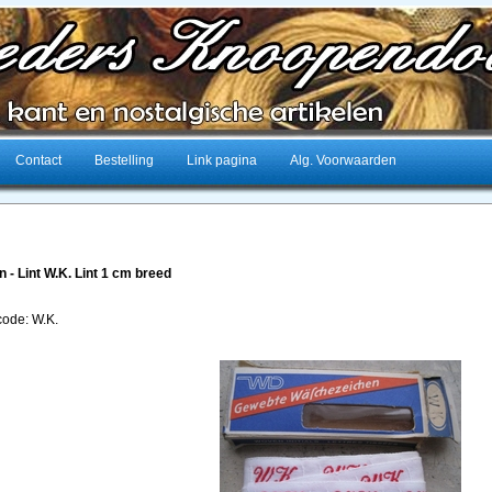
Contact
Bestelling
Link pagina
Alg. Voorwaarden
en - Lint W.K. Lint 1 cm breed
code: W.K.