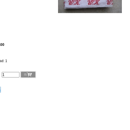
.00
ad: 1
l