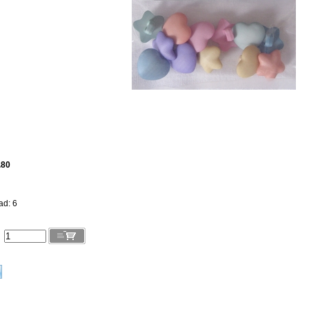
.80
ad: 6
l