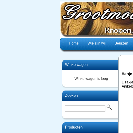
Home
Wie zijn wij
Beurzen
Winkelwagen
Hartje
Winkelwagen is leeg
1 zakj
Artike
Zoeken
Producten