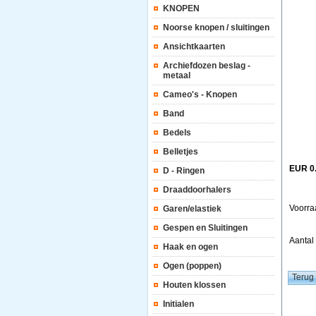
KNOPEN
Noorse knopen / sluitingen
Ansichtkaarten
Archiefdozen beslag -
metaal
Cameo's - Knopen
Band
Bedels
Belletjes
EUR 0
D - Ringen
Draaddoorhalers
Voorra
Garen/elastiek
Gespen en Sluitingen
Aanta
Haak en ogen
Ogen (poppen)
Houten klossen
Initialen