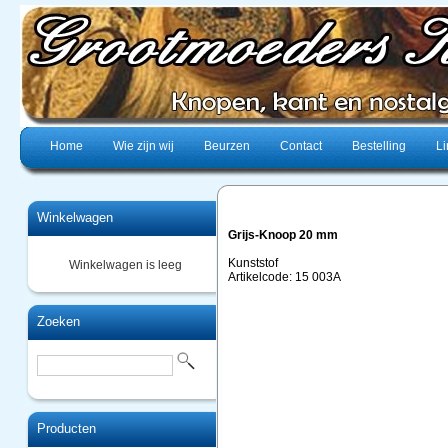
Home
Wie zijn wij
Beurzen
Contact
Bestelling
Li
Winkelwagen
Grijs-Knoop 20 mm
Kunststof
Winkelwagen is leeg
Artikelcode: 15 003A
Zoeken
Producten