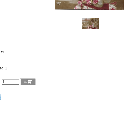
.75
ad: 1
l