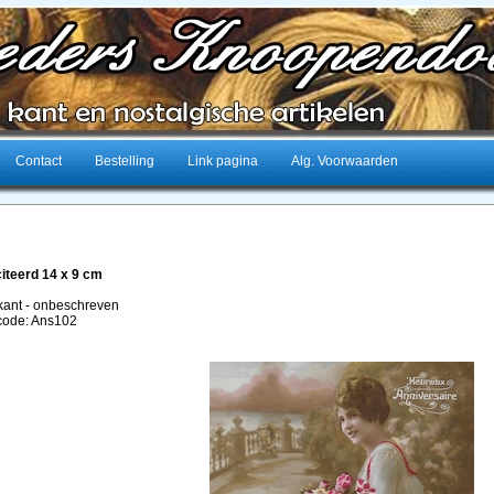
Contact
Bestelling
Link pagina
Alg. Voorwaarden
citeerd 14 x 9 cm
kant - onbeschreven
lcode: Ans102