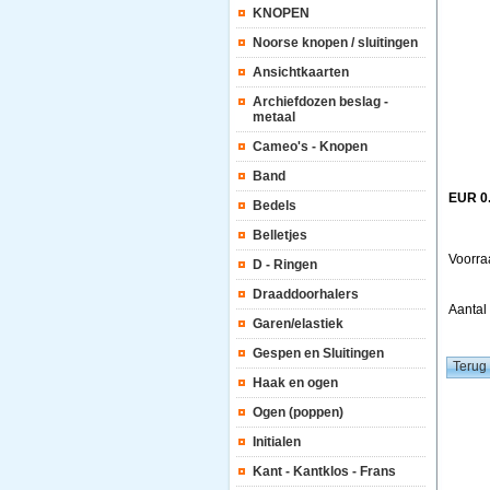
KNOPEN
Noorse knopen / sluitingen
Ansichtkaarten
Archiefdozen beslag -
metaal
Cameo's - Knopen
Band
EUR 0
Bedels
Belletjes
Voorra
D - Ringen
Draaddoorhalers
Aanta
Garen/elastiek
Gespen en Sluitingen
Haak en ogen
Ogen (poppen)
Initialen
Kant - Kantklos - Frans