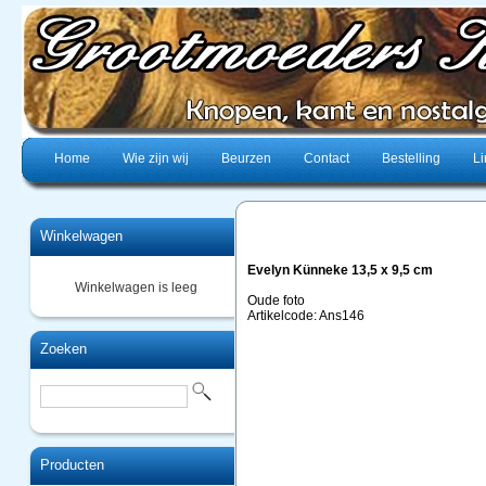
Home
Wie zijn wij
Beurzen
Contact
Bestelling
Li
Winkelwagen
Evelyn Künneke 13,5 x 9,5 cm
Winkelwagen is leeg
Oude foto
Artikelcode: Ans146
Zoeken
Producten