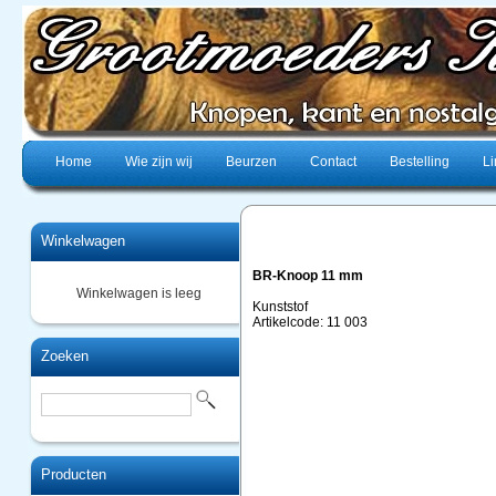
Home
Wie zijn wij
Beurzen
Contact
Bestelling
Li
Winkelwagen
BR-Knoop 11 mm
Winkelwagen is leeg
Kunststof
Artikelcode: 11 003
Zoeken
Producten