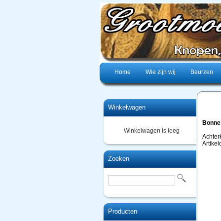
Home
Wie zijn wij
Beurzen
Winkelwagen
Bonne 
Winkelwagen is leeg
Achter
Artike
Zoeken
Producten