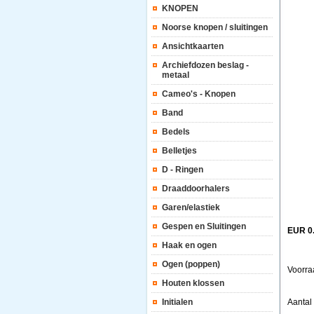
KNOPEN
Noorse knopen / sluitingen
Ansichtkaarten
Archiefdozen beslag -
metaal
Cameo's - Knopen
Band
Bedels
Belletjes
D - Ringen
Draaddoorhalers
Garen/elastiek
Gespen en Sluitingen
EUR 0
Haak en ogen
Ogen (poppen)
Voorra
Houten klossen
Initialen
Aanta