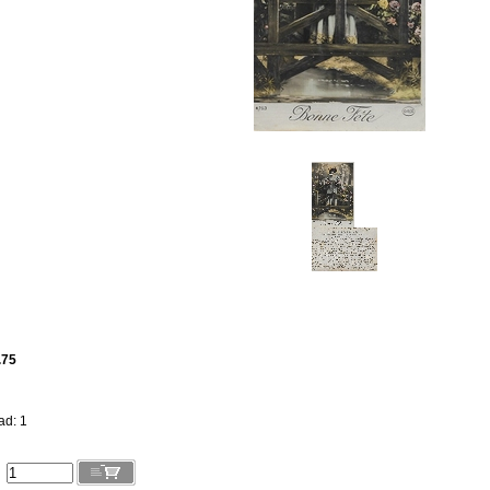
.75
ad: 1
l