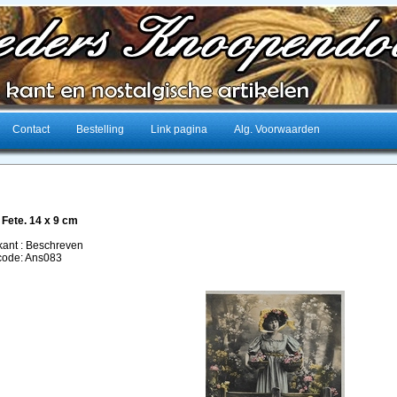
Contact
Bestelling
Link pagina
Alg. Voorwaarden
Fete. 14 x 9 cm
kant : Beschreven
lcode: Ans083