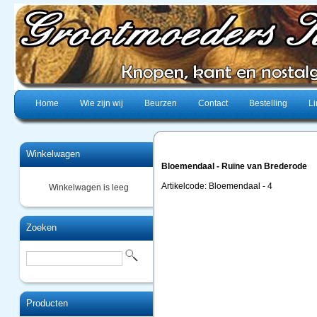
Home
Wie zijn wij
Beurzen
Contact
Bestelling
Li
Winkelwagen
Bloemendaal - Ruïne van Brederode
Artikelcode: Bloemendaal - 4
Winkelwagen is leeg
Zoeken
Producten