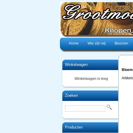
Home
Wie zijn wij
Beurzen
Winkelwagen
Bloem
Artike
Winkelwagen is leeg
Zoeken
Producten