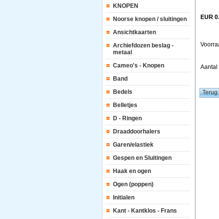
KNOPEN
EUR 0
Noorse knopen / sluitingen
Ansichtkaarten
Voorra
Archiefdozen beslag -
metaal
Cameo's - Knopen
Aanta
Band
Bedels
Belletjes
D - Ringen
Draaddoorhalers
Garen/elastiek
Gespen en Sluitingen
Haak en ogen
Ogen (poppen)
Initialen
Kant - Kantklos - Frans