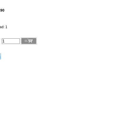
.90
ad: 1
l