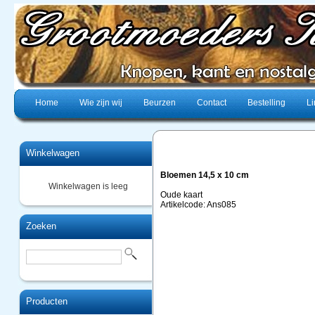
Home
Wie zijn wij
Beurzen
Contact
Bestelling
Li
Winkelwagen
Bloemen 14,5 x 10 cm
Winkelwagen is leeg
Oude kaart
Artikelcode: Ans085
Zoeken
Producten