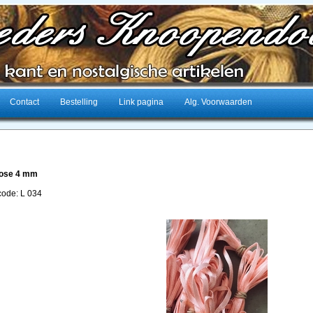
Contact
Bestelling
Link pagina
Alg. Voorwaarden
 rose 4 mm
lcode: L 034