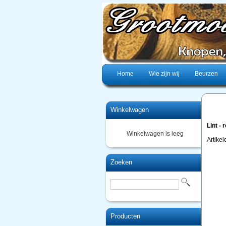
Home
Wie zijn wij
Beurzen
Winkelwagen
Lint -
Winkelwagen is leeg
Artike
Zoeken
Producten