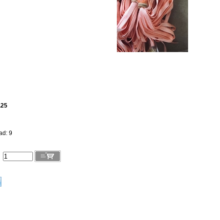
.25
ad: 9
l