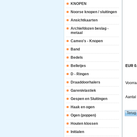
KNOPEN
Noorse knopen / sluitingen
Ansichtkaarten
Archiefdozen beslag -
metaal
Cameo's - Knopen
Band
Bedels
Belletjes
EUR 0
D - Ringen
Draaddoorhalers
Voorra
Garen/elastiek
Aanta
Gespen en Sluitingen
Haak en ogen
Ogen (poppen)
Houten klossen
Initialen