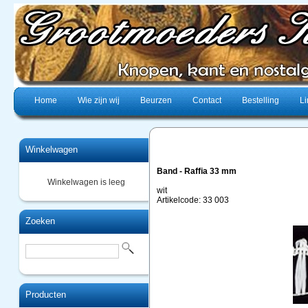
Home
Wie zijn wij
Beurzen
Contact
Bestelling
Li
Winkelwagen
Band - Raffia 33 mm
Winkelwagen is leeg
wit
Artikelcode: 33 003
Zoeken
Producten