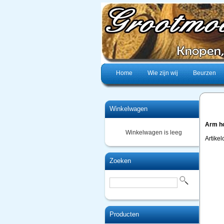
Home
Wie zijn wij
Beurzen
Winkelwagen
Arm h
Winkelwagen is leeg
Artike
Zoeken
Producten