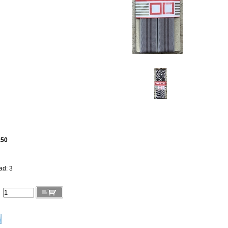
.50
ad: 3
l