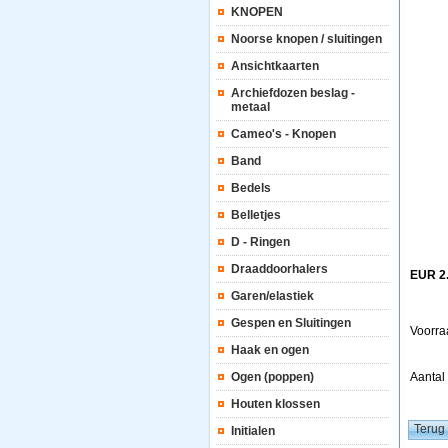
KNOPEN
Noorse knopen / sluitingen
Ansichtkaarten
Archiefdozen beslag -
metaal
Cameo's - Knopen
Band
Bedels
Belletjes
D - Ringen
Draaddoorhalers
EUR 2
Garen/elastiek
Gespen en Sluitingen
Voorra
Haak en ogen
Ogen (poppen)
Aanta
Houten klossen
Initialen