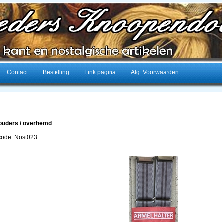
Contact
Bestelling
Link pagina
Alg. Voorwaarden
ouders / overhemd
lcode: Nost023