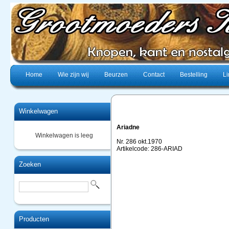
Home
Wie zijn wij
Beurzen
Contact
Bestelling
Li
Winkelwagen
Ariadne
Winkelwagen is leeg
Nr. 286 okt.1970
Artikelcode: 286-ARIAD
Zoeken
Producten