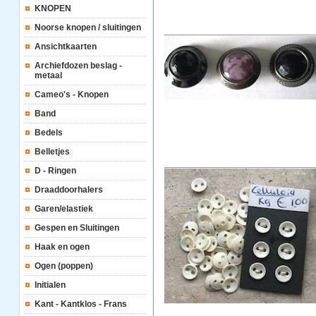
KNOPEN
Noorse knopen / sluitingen
Ansichtkaarten
Archiefdozen beslag -
metaal
Cameo's - Knopen
Band
Bedels
Belletjes
D - Ringen
Draaddoorhalers
Garen/elastiek
Gespen en Sluitingen
Haak en ogen
Ogen (poppen)
Initialen
Kant - Kantklos - Frans