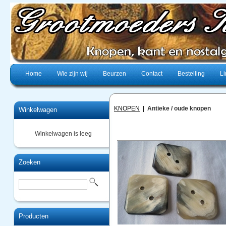
Home
Wie zijn wij
Beurzen
Contact
Bestelling
Li
KNOPEN
|
Antieke / oude knopen
Winkelwagen
Winkelwagen is leeg
Zoeken
Producten