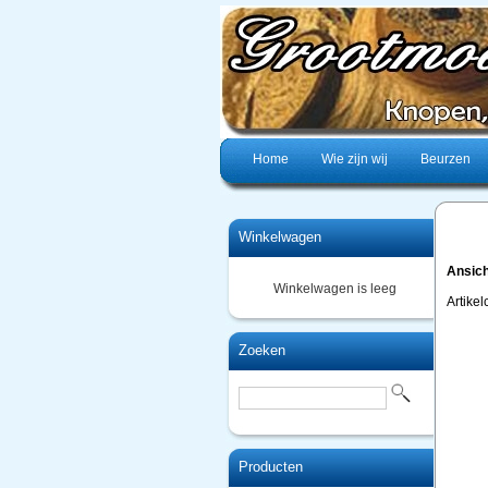
Home
Wie zijn wij
Beurzen
Winkelwagen
Ansich
Winkelwagen is leeg
Artike
Zoeken
Producten