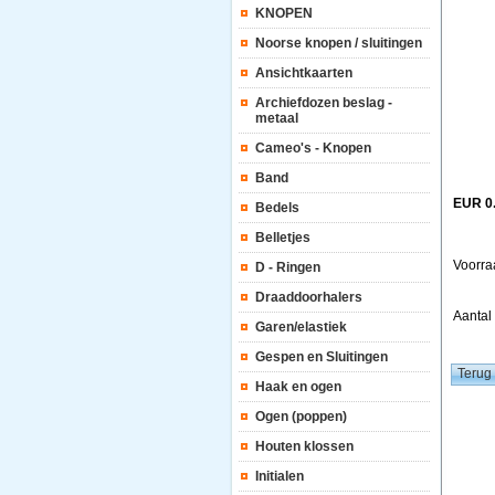
KNOPEN
Noorse knopen / sluitingen
Ansichtkaarten
Archiefdozen beslag -
metaal
Cameo's - Knopen
Band
EUR 0
Bedels
Belletjes
Voorra
D - Ringen
Draaddoorhalers
Aanta
Garen/elastiek
Gespen en Sluitingen
Haak en ogen
Ogen (poppen)
Houten klossen
Initialen