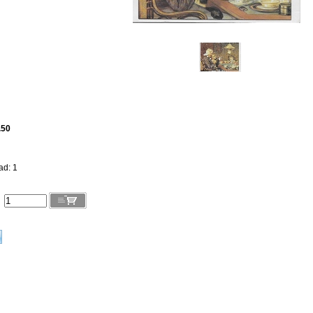
.50
ad: 1
l