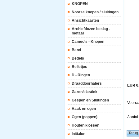
KNOPEN
Noorse knopen / sluitingen
Ansichtkaarten
Archiefdozen beslag -
metaal
Cameo's - Knopen
Band
Bedels
Belletjes
D - Ringen
Draaddoorhalers
EUR 0
Garen/elastiek
Gespen en Sluitingen
Voorra
Haak en ogen
Ogen (poppen)
Aanta
Houten klossen
Initialen