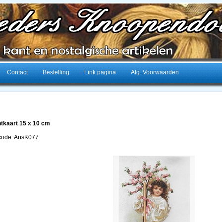
Contact
Bestelling
Link pagina
Alg. Voorwaarden
tkaart 15 x 10 cm
lcode: AnsK077