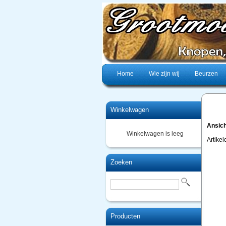
Home
Wie zijn wij
Beurzen
Winkelwagen
Ansich
Winkelwagen is leeg
Artike
Zoeken
Producten