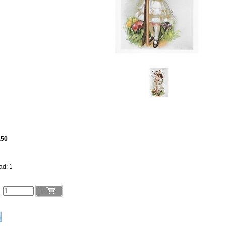
.50
ad: 1
l