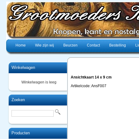
Home
Wie zijn wij
Beurzen
Contact
Bestelling
Li
Winkelwagen
Ansichtkaart 14 x 9 cm
Winkelwagen is leeg
Artikelcode: AnsF007
Zoeken
Producten