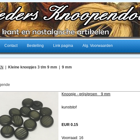
Contact
Bestelling
Link pagina
Alg. Voorwaarden
EN
|
Kleine knoopjes 3 t/m 9 mm
|
9 mm
gende
Knoopje - grijs/groen 9 mm
kunststof
EUR 0.15
Voorraad: 16