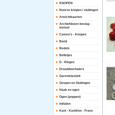
KNOPEN
Noorse knopen / sluitingen
Ansichtkaarten
Archiefdozen beslag -
metaal
Cameo's - Knopen
Band
Bedels
Belletjes
D - Ringen
Draaddoorhalers
Garen/elastiek
Gespen en Sluitingen
Haak en ogen
Ogen (poppen)
Initialen
Kant - Kantklos - Frans