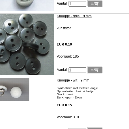
Aantal
Knoopje - grijs 9 mm
kunststof
EUR 0.10
Voorraad: 185
Aantal
Knoopje - wit 9 mm
Synthétisch met metalen oogje
Oppervlakte : klein ribbeltje
Ook in zwart
Zie Knopen - Zwart
EUR 0.15
Voorraad: 310