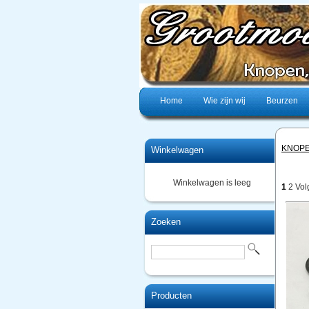
Home
Wie zijn wij
Beurzen
KNOP
Winkelwagen
Winkelwagen is leeg
1
2
Vol
Zoeken
Producten