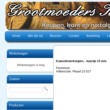
Home
Wie zijn wij
Beurzen
Contact
Bestelling
Li
Winkelwagen
8 parelmoerknopen. - kaartje 15 mm
Winkelwagen is leeg
Parelmoer
Artikelcode: Pkaart 15 027
Zoeken
Producten