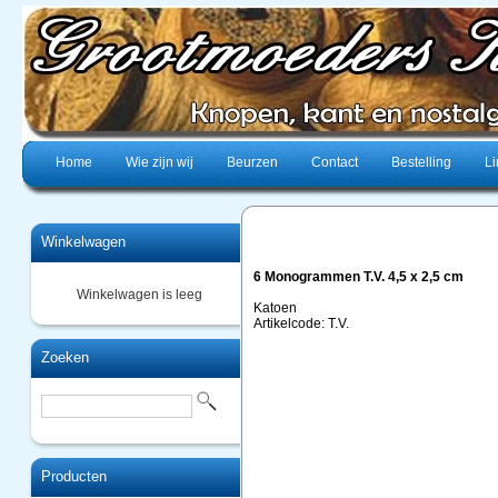
Home
Wie zijn wij
Beurzen
Contact
Bestelling
Li
Winkelwagen
6 Monogrammen T.V. 4,5 x 2,5 cm
Winkelwagen is leeg
Katoen
Artikelcode: T.V.
Zoeken
Producten