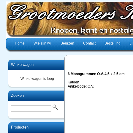
Home
Wie zijn wij
Beurzen
Contact
Bestelling
Li
Winkelwagen
6 Monogrammen O.V. 4,5 x 2,5 cm
Winkelwagen is leeg
Katoen
Artikelcode: O.V.
Zoeken
Producten