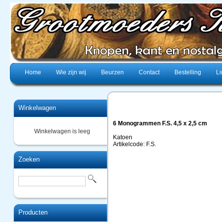
Home
Wie zijn wij
Beurzen
Contact
Bestelling
Li
Winkelwagen
6 Monogrammen F.S. 4,5 x 2,5 cm
Winkelwagen is leeg
Katoen
Artikelcode: F.S.
Zoeken
Producten