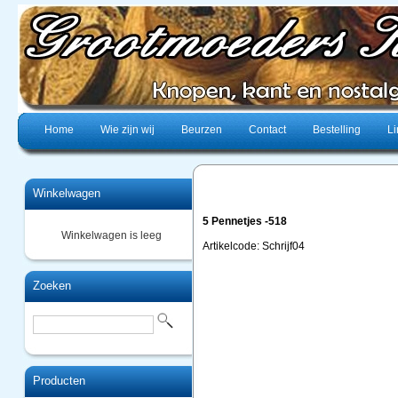
Home
Wie zijn wij
Beurzen
Contact
Bestelling
Li
Winkelwagen
5 Pennetjes -518
Winkelwagen is leeg
Artikelcode: Schrijf04
Zoeken
Producten