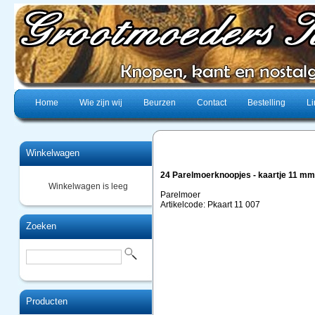
Home
Wie zijn wij
Beurzen
Contact
Bestelling
Li
Winkelwagen
24 Parelmoerknoopjes - kaartje 11 mm
Winkelwagen is leeg
Parelmoer
Artikelcode: Pkaart 11 007
Zoeken
Producten