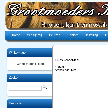
Home
Wie zijn wij
Beurzen
Contact
Bestelling
Li
Winkelwagen
1 Rits - onderdeel
Winkelwagen is leeg
metaal
Artikelcode: Rits103
Zoeken
Producten