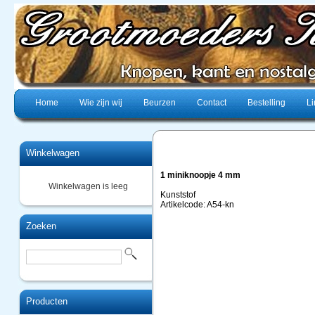
Home
Wie zijn wij
Beurzen
Contact
Bestelling
Li
Winkelwagen
1 miniknoopje 4 mm
Winkelwagen is leeg
Kunststof
Artikelcode: A54-kn
Zoeken
Producten