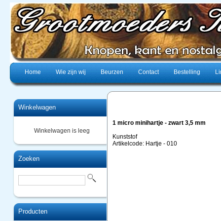
Home
Wie zijn wij
Beurzen
Contact
Bestelling
Li
Winkelwagen
1 micro minihartje - zwart 3,5 mm
Winkelwagen is leeg
Kunststof
Artikelcode: Hartje - 010
Zoeken
Producten