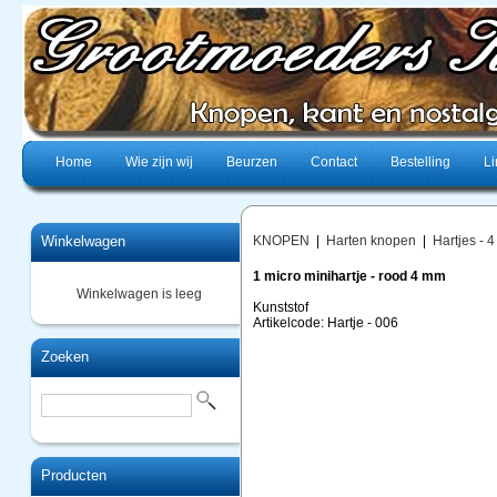
Home
Wie zijn wij
Beurzen
Contact
Bestelling
Li
Winkelwagen
KNOPEN
|
Harten knopen
|
Hartjes - 
1 micro minihartje - rood 4 mm
Winkelwagen is leeg
Kunststof
Artikelcode: Hartje - 006
Zoeken
Producten