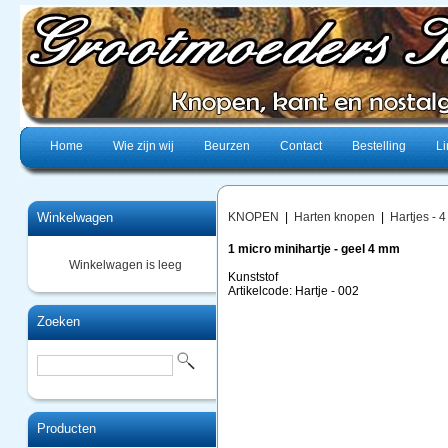
Home
Wie zijn wij
Beurzen
Contact
Bestelling
Li
Winkelwagen
KNOPEN
|
Harten knopen
|
Hartjes - 
1 micro minihartje - geel 4 mm
Winkelwagen is leeg
Kunststof
Artikelcode: Hartje - 002
Zoeken
Producten